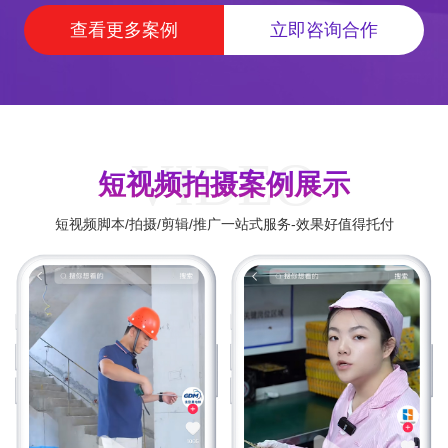
查看更多案例
立即咨询合作
VIDEO
短视频拍摄案例展示
短视频脚本/拍摄/剪辑/推广一站式服务-效果好值得托付